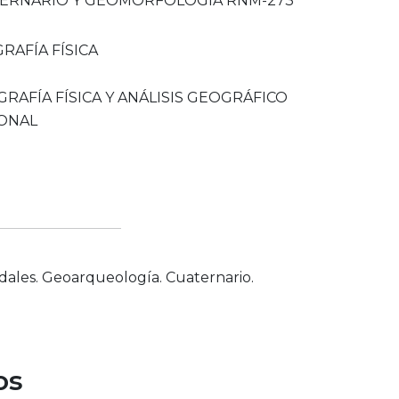
ERNARIO Y GEOMORFOLOGÍA RNM-273
RAFÍA FÍSICA
RAFÍA FÍSICA Y ANÁLISIS GEOGRÁFICO
ONAL
dales. Geoarqueología. Cuaternario.
os