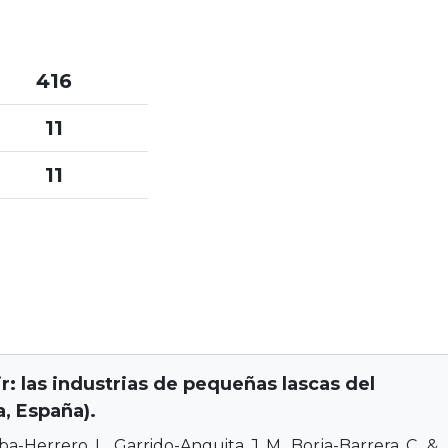
416
11
11
r: las industrias de pequeñas lascas del
a, España).
a-Herrero, L., Garrido-Anguita, J. M., Borja-Barrera, C., &