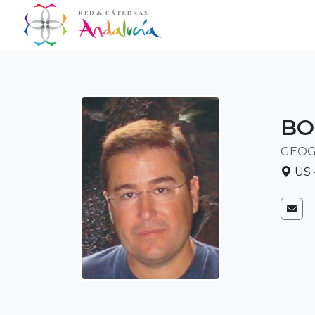
BO
GEOGR
US -