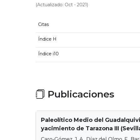
(Actualizado: Oct - 2021)
Citas
Índice H
Índice i10
Publicaciones
Paleolítico Medio del Guadalquivi
yacimiento de Tarazona III (Sevill
Caro-Gómez, J. A., Díaz del Olmo, F., Barb