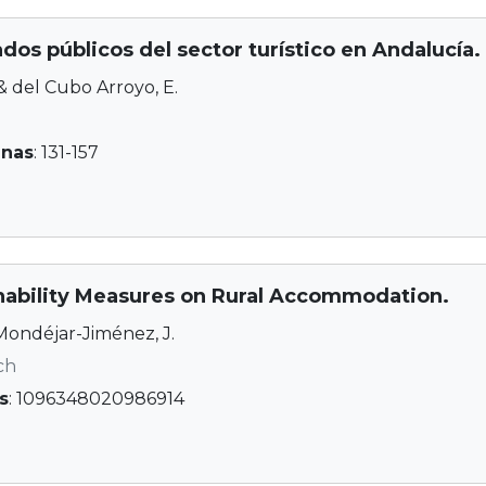
dos públicos del sector turístico en Andalucía.
 & del Cubo Arroyo, E.
inas
: 131-157
nability Measures on Rural Accommodation.
 Mondéjar-Jiménez, J.
ch
s
: 1096348020986914