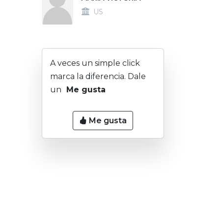
US
A veces un simple click
marca la diferencia. Dale
un
Me gusta
Me gusta