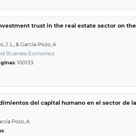
investment trust in the real estate sector on the
 J. L., & García-Pozo, A.
d Business Economics
áginas
: 100133
dimientos del capital humano en el sector de l
arcía Pozo, A.
as
: