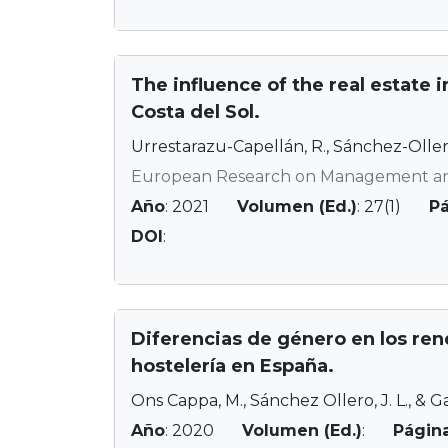
The influence of the real estate 
Costa del Sol.
Urrestarazu-Capellán, R., Sánchez-Ollero,
European Research on Management an
Año
: 2021
Volumen (Ed.)
: 27(1)
P
DOI
:
Diferencias de género en los ren
hostelería en España.
Ons Cappa, M., Sánchez Ollero, J. L., & G
Año
: 2020
Volumen (Ed.)
:
Págin