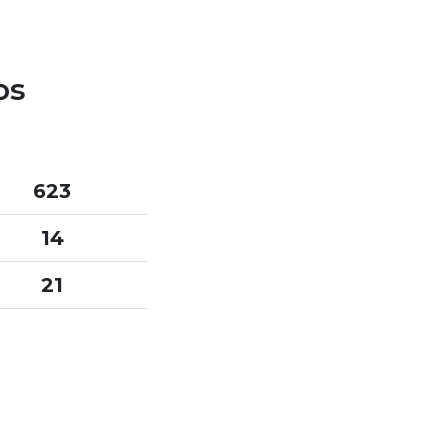
os
623
14
21