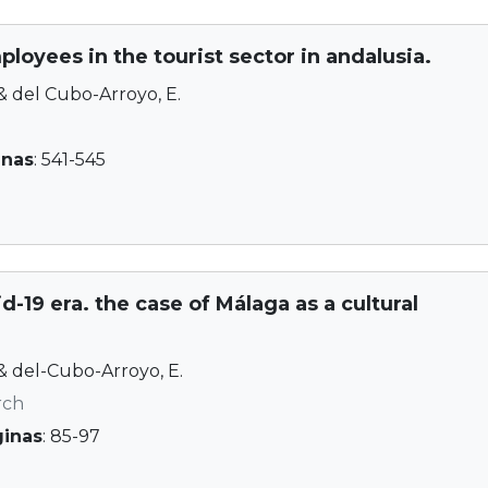
oyees in the tourist sector in andalusia.
 & del Cubo-Arroyo, E.
inas
: 541-545
d-19 era. the case of Málaga as a cultural
 & del-Cubo-Arroyo, E.
rch
ginas
: 85-97