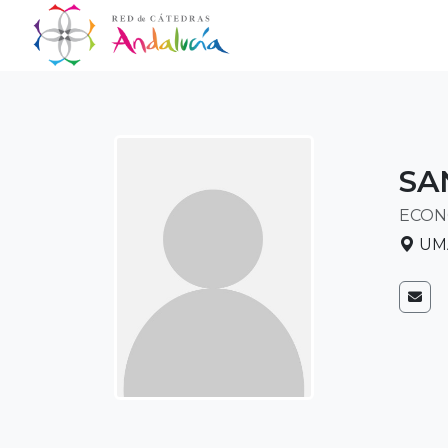
SA
ECON
UMA